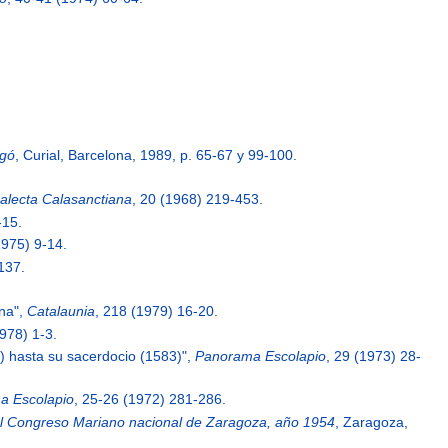
.
agó
, Curial, Barcelona, 1989, p. 65-67 y 99-100.
alecta Calasanctiana
, 20 (1968) 219-453.
-15.
1975) 9-14.
137.
ona",
Catalaunia
, 218 (1979) 16-20.
1978) 1-3.
3) hasta su sacerdocio (1583)",
Panorama Escolapio
, 29 (1973) 28-
a Escolapio
, 25-26 (1972) 281-286.
el Congreso Mariano nacional de Zaragoza, año 1954
, Zaragoza,