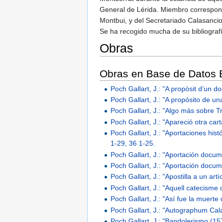
General de Lérida. Miembro correspond
Montbui, y del Secretariado Calasanci
Se ha recogido mucha de su bibliografí
Obras
Obras en Base de Datos B
Poch Gallart, J.: "A propòsit d’un 
Poch Gallart, J.: "A propósito de u
Poch Gallart, J.: "Algo más sobre 
Poch Gallart, J.: "Apareció otra ca
Poch Gallart, J.: "Aportaciones hist
1-29, 36 1-25.
Poch Gallart, J.: "Aportación docum
Poch Gallart, J.: "Aportación docum
Poch Gallart, J.: "Apostilla a un artí
Poch Gallart, J.: "Aquell catecisme
Poch Gallart, J.: "Así fue la muert
Poch Gallart, J.: "Autographum Cal
Poch Gallart, J.: "Bandolerismo (15