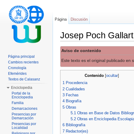
Página
Discusión
Josep Poch Gallart
Saltar a:
navegación
,
buscar
Aviso de contenido
Página principal
Este texto es el original publicado en
Cambios recientes
Cronología
Efemérides
Contenido
[
ocultar
]
Textos de Calasanz
1
Procedencia
Enciclopedia
2
Cualidades
Portal de la
3
Fechas
Enciclopedia
4
Biografía
Familia
5
Obras
Demarcaciones
5.1
Obras en Base de Datos Bibliogr
Presencias por
Demarcación
5.2
Obras en Enciclopedia Escolapi
Presencias por
6
Bibliografía
Localidad
7
Redactor(es)
Religiosos por