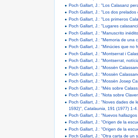
Poch Gallart, J.: "Los Calasanz per
Poch Gallart, J.: "Los dos prelados
Poch Gallart, J.: "Los primeros Ca
Poch Gallart, J.: "Lugares calasanc
Poch Gallart, J.: "Manuscrito inédit
Poch Gallart, J.: "Memoria de una c
Poch Gallart, J.: "Minúcies que no 
Poch Gallart, J.: "Montserrat i Cal
Poch Gallart, J.: "Montserrat, notícia
Poch Gallart, J.: "Mossèn Calassanç
Poch Gallart, J.: "Mossèn Calassan
Poch Gallart, J.: "Mossèn Josep Ca
Poch Gallart, J.: "Més sobre Calas
Poch Gallart, J.: "Nota sobre Claver
Poch Gallart, J.: "Noves dades de 
1592)",
Catalaunia
, 191 (1977) 1-4
Poch Gallart, J.: "Nuevos hallazg
Poch Gallart, J.: "Origen de la escu
Poch Gallart, J.: "Origen de la escu
Poch Gallart, J.: "Otra carta de un 