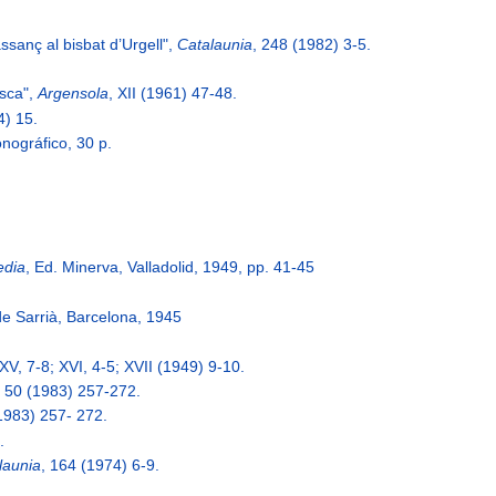
ssanç al bisbat d’Urgell",
Catalaunia
, 248 (1982) 3-5.
esca",
Argensola
, XII (1961) 47-48.
4) 15.
nográfico, 30 p.
edia
, Ed. Minerva, Valladolid, 1949, pp. 41-45
de Sarrià, Barcelona, 1945
XV, 7-8; XVI, 4-5; XVII (1949) 9-10.
, 50 (1983) 257-272.
(1983) 257- 272.
.
launia
, 164 (1974) 6-9.