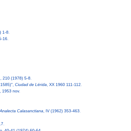
) 1-8.
5-16.
a
, 210 (1978) 5-8.
 1585)",
Ciudad de Lérida
, XX 1960 111-112.
, 1953 nov.
Analecta Calasanctiana
, IV (1962) 353-463.
17.
io
, 40-41 (1974) 60-64.