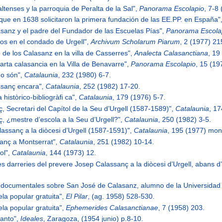
altenses y la parroquia de Peralta de la Sal",
Panorama Escolapio
, 7-8
 que en 1638 solicitaron la primera fundación de las EE.PP. en España"
lasanz y el padre del Fundador de las Escuelas Pías",
Panorama Escola
ios en el condado de Urgell",
Archivum Scholarum Piarum
, 2 (1977) 21
o de los Calasanz en la villa de Casserres",
Analecta Calasanctiana
, 19
arta calasancia en la Villa de Benavarre",
Panorama Escolapio
, 15 (19
ho són",
Catalaunia
, 232 (1980) 6-7.
assanç encara",
Catalaunia
, 252 (1982) 17-20.
 històrico-bibliogràfi ca",
Catalaunia
, 179 (1976) 5-7.
, Secretari del Capítol de la Seu d’Urgell (1587-1589)",
Catalaunia
, 1
ç, ¿mestre d’escola a la Seu d’Urgell?",
Catalaunia
, 250 (1982) 3-5.
lassanç a la diòcesi d’Urgell (1587-1591)",
Catalaunia
, 195 (1977) mon
sanç a Montserrat",
Catalaunia
, 251 (1982) 10-14.
ol",
Catalaunia
, 144 (1973) 12.
les darreries del prevere Josep Calassanç a la diòcesi d’Urgell, abans
.
os documentales sobre San José de Calasanz, alumno de la Universidad
ela popular gratuita",
El Pilar
, (ag. 1958) 528-530.
ela popular gratuita",
Ephemerides Calasanctianae
, 7 (1958) 203.
santo",
Ideales
, Zaragoza, (1954 junio) p.8-10.