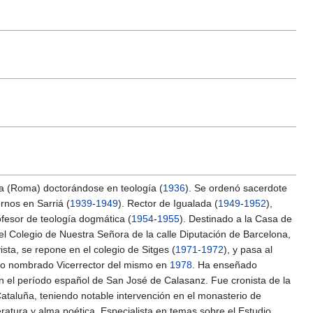
na (Roma) doctorándose en teología (
1936
). Se ordenó sacerdote
ernos en Sarriá (
1939
-
1949
). Rector de Igualada (
1949
-
1952
),
fesor de teología dogmática (
1954
-
1955
). Destinado a la Casa de
 Colegio de Nuestra Señora de la calle Diputación de Barcelona,
sta, se repone en el colegio de Sitges (
1971
-
1972
), y pasa al
ndo nombrado Vicerrector del mismo en
1978
. Ha enseñado
o en el período español de San José de Calasanz. Fue cronista de la
ataluña, teniendo notable intervención en el monasterio de
eratura y alma poética. Especialista en temas sobre el Estudio