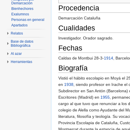
Demarcación
Procedencia
Bienhechores
Exalumnos
Demarcación Cataluña
Personas en general
Apartados
Cualidades
Relatos
Investigador. Orador sagrado.
Base de datos
Bibliográfica
Fechas
Al azar
Caldas de Montbui 28-3-
1914
, Barcel
Herramientas
Biografía
Vistió el hábito escolapio en Moyá el 2
en
1938
, siendo profesor en Irache el
Subdirector en San Antón (Barcelona)
Escritores (Madrid) en
1955
, permanec
cargo al que tuvo que renunciar a los 
colegio de Alella como Ayudante del Ma
literatura, filosofía y teología. Su vo
Provincia Escolapia de Cataluña, Custo
Montserrat durante la estancia de aquél