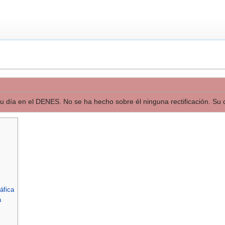
 su día en el DENES. No se ha hecho sobre él ninguna rectificación. Su c
áfica
a