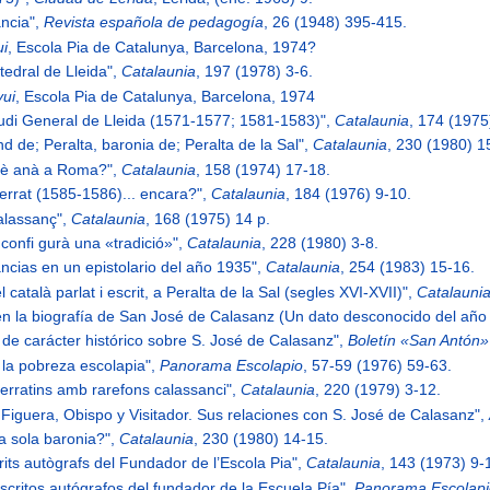
ancia",
Revista española de pedagogía
, 26 (1948) 395-415.
ui
, Escola Pia de Catalunya, Barcelona, 1974?
tedral de Lleida",
Catalaunia
, 197 (1978) 3-6.
vui
, Escola Pia de Catalunya, Barcelona, 1974
studi General de Lleida (1571-1577; 1581-1583)",
Catalaunia
, 174 (1975
nd de; Peralta, baronia de; Peralta de la Sal",
Catalaunia
, 230 (1980) 1
què anà a Roma?",
Catalaunia
, 158 (1974) 17-18.
serrat (1585-1586)... encara?",
Catalaunia
, 184 (1976) 9-10.
Calassanç",
Catalaunia
, 168 (1975) 14 p.
confi gurà una «tradició»",
Catalaunia
, 228 (1980) 3-8.
ancias en un epistolario del año 1935",
Catalaunia
, 254 (1983) 15-16.
el català parlat i escrit, a Peralta de la Sal (segles XVI-XVII)",
Catalauni
 en la biografía de San José de Calasanz (Un dato desconocido del año
os de carácter histórico sobre S. José de Calasanz",
Boletín «San Antón»
 la pobreza escolapia",
Panorama Escolapio
, 57-59 (1976) 59-63.
erratins amb rarefons calassanci",
Catalaunia
, 220 (1979) 3-12.
 Figuera, Obispo y Visitador. Sus relaciones con S. José de Calasanz",
na sola baronia?",
Catalaunia
, 230 (1980) 14-15.
its autògrafs del Fundador de l’Escola Pia",
Catalaunia
, 143 (1973) 9-
scritos autógrafos del fundador de la Escuela Pía",
Panorama Escolap