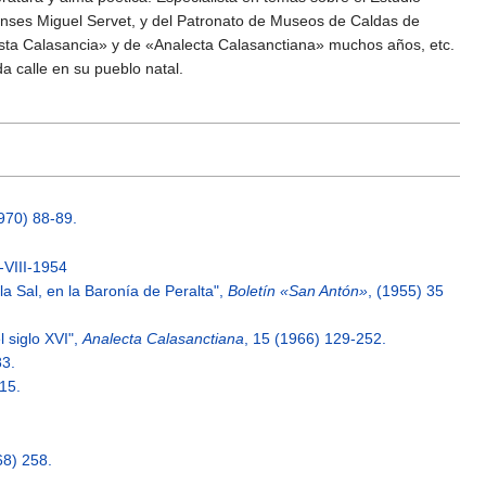
nenses Miguel Servet, y del Patronato de Museos de Caldas de
ista Calasancia» y de «Analecta Calasanctiana» muchos años, etc.
a calle en su pueblo natal.
1970) 88-89.
-VIII-1954
 la Sal, en la Baronía de Peralta",
Boletín «San Antón»
, (1955) 35
l siglo XVI",
Analecta Calasanctiana
, 15 (1966) 129-252.
83.
-15.
68) 258.