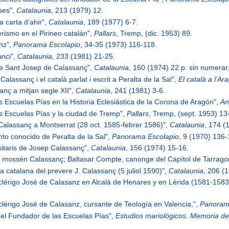
rses",
Catalaunia
, 213 (1979) 12.
na carta d’ahir",
Catalaunia
, 189 (1977) 6-7.
erismo en el Pirineo catalán",
Pallars
, Tremp, (dic. 1953) 89.
anz",
Panorama Escolapio
, 34-35 (1973) 116-118.
anci",
Catalaunia
, 233 (1981) 21-25.
à de Sant Josep de Calassanç",
Catalaunia
, 160 (1974) 22 p. sin numerar
 Calassanç i el català parlat i escrit a Peralta de la Sal",
El català a l’Ar
anç a mitjan segle XII",
Catalaunia
, 241 (1981) 3-6.
as Escuelas Pías en la Historia Eclesiástica de la Corona de Aragón",
An
as Escuelas Pías y la ciudad de Tremp",
Pallars
, Tremp, (sept. 1953) 13
 Calassanç a Montserrat (28 oct. 1585-febrer 1586)",
Catalaunia
, 174 (
nto conocido de Peralta de la Sal",
Panorama Escolapio
, 9 (1970) 136-
rsitaris de Josep Calassanç",
Catalaunia
, 156 (1974) 15-16.
 de mossèn Calassanç; Baltasar Compte, canonge del Capítol de Tarrag
a catalana del prevere J. Calassanç (5 juliol 1590)",
Catalaunia
, 206 (
el clérigo José de Calasanz en Alcalá de Henares y en Lérida (1581-158
l clérigo José de Calasanz, cursante de Teología en Valencia,",
Panoram
 del Fundador de las Escuelas Pías",
Estudios mariológicos. Memoria d