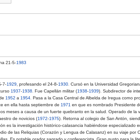
ona 21-5-
1983
5-7-
1929
, profesando el 24-8-
1930
. Cursó en la Universidad Gregoria
 curso
1937
-
1938
. Fue Capellán militar (
1938
-
1939
). Subdirector de int
 de
1952
a
1954
. Pasa a la Casa Central de Albelda de Iregua como pro
e en ella hasta septiembre de
1971
en que es nombrado Presidente del
dos meses a causa de un fuerte quebranto en la salud. Operado de la vi
estro de novicios (
1972
-
1975
). Retorna al colegio de San Antón, sie
cación es la investigación histórico-calasancia habiéndose especializad
dio de las Reliquias (Corazón y Lengua de Calasanz) en su viaje por C
las. Es notable orador sagrado y conferencista. Gran gusto para la lit