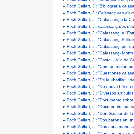
Poch Gallart, J.: "Bibliografía calas
Poch Gallart, J.:
Calasanç des d’av
Poch Gallart, J.: "Calassanç a la Ca
Poch Gallart, J.:
Calassanç des d’a
Poch Gallart, J.: "Calassanç, a l’E
Poch Gallart, J.: "Calassanç, Beltra
Poch Gallart, J.: "Calassanç, per 
Poch Gallart, J.: "Calassanç- Mont
Poch Gallart, J.: "Castell i Vila de 
Poch Gallart, J.: "Com un malentès 
Poch Gallart, J.: "Cuestiones calas
Poch Gallart, J.: "De la «batllia» i d
Poch Gallart, J.: "De nuevo Lérida
Poch Gallart, J.: "Diversos artícul
Poch Gallart, J.: "Documento sobre
Poch Gallart, J.: "Documents monts
Poch Gallart, J.: "Don Gaspar de la
Poch Gallart, J.: "Dos barons en u
Poch Gallart, J.: "Dos nous manuscr
Poch Gallart, J.: "Dos nuevos manu