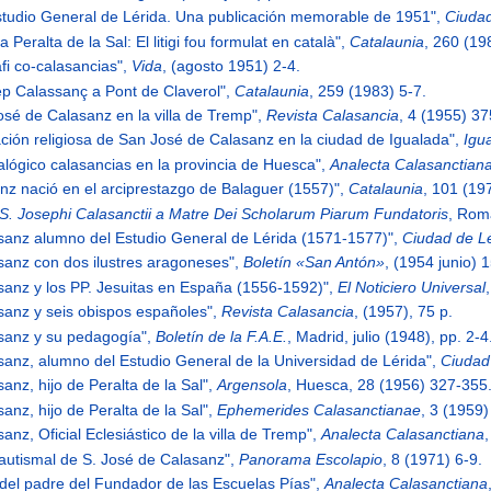
 Estudio General de Lérida. Una publicación memorable de 1951",
Ciudad
a Peralta de la Sal: El litigi fou formulat en català",
Catalaunia
, 260 (19
áfi co-calasancias",
Vida
, (agosto 1951) 2-4.
sep Calassanç a Pont de Claverol",
Catalaunia
, 259 (1983) 5-7.
José de Calasanz en la villa de Tremp",
Revista Calasancia
, 4 (1955) 3
ación religiosa de San José de Calasanz en la ciudad de Igualada",
Igu
alógico calasancias en la provincia de Huesca",
Analecta Calasanctian
anz nació en el arciprestazgo de Balaguer (1557)",
Catalaunia
, 101 (19
S. Josephi Calasanctii a Matre Dei Scholarum Piarum Fundatoris
, Rom
asanz alumno del Estudio General de Lérida (1571-1577)",
Ciudad de L
asanz con dos ilustres aragoneses",
Boletín «San Antón»
, (1954 junio) 
asanz y los PP. Jesuitas en España (1556-1592)",
El Noticiero Universal
asanz y seis obispos españoles",
Revista Calasancia
, (1957), 75 p.
asanz y su pedagogía",
Boletín de la F.A.E.
, Madrid, julio (1948), pp. 2-4
asanz, alumno del Estudio General de la Universidad de Lérida",
Ciudad
anz, hijo de Peralta de la Sal",
Argensola
, Huesca, 28 (1956) 327-355
anz, hijo de Peralta de la Sal",
Ephemerides Calasanctianae
, 3 (1959
anz, Oficial Eclesiástico de la villa de Tremp",
Analecta Calasanctiana
 bautismal de S. José de Calasanz",
Panorama Escolapio
, 8 (1971) 6-9.
s del padre del Fundador de las Escuelas Pías",
Analecta Calasanctiana