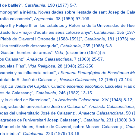
ll de batlle?",
Catalaunia
, 190 (1977) 5-7.
monografi a inèdita. Noves dades sobre l’estada de sant Josep de Cala
grafía calasancia",
Argensola
, 38 (1959) 97-106.
elipe II y Felipe III en los Estatutos y Reforma de la Universidad de Hu
 Gastó fou «major d’edat» ais seus catorze anys",
Catalaunia
, 155 (197
, Plebà de Claverol i Ortoneda (1588-1591)",
Catalaunia
, 181 (1976) mo
: Una testificaciò desconeguda",
Catalaunia
, 255 (1983) 6-8.
nz Gastón, hombre de armas",
Vida
, (diciembre (1951)) 5.
 los Calasanz",
Analecta Calasanctiana
, 7 (1963) 25-57.
Escuelas Pías",
Vida Religiosa
, 28 (1948) 252-256.
sancia y su influencia actual",
I Semana Pedagógica de Enseñanza M
rdotal de S. José de Calasanz",
Revista Calasancia
, 12 (1957) 73-104.
bra):
La vuelta del Capitán. Cuadro escénico escolapio
, Escuelas Pías 
sme» de Calassanç",
Catalaunia
, 246 (1982) 13-15.
s y la ciudad de Barcelona",
La Academia Calasancia
, XIV (1948) 8-12; 
s sagradas del universitario José de Calasanz",
Analecta Calasanctiana
adas del universitario José de Calasanz",
Analecta Calasanctiana
, 50 
sagrades de l’universitari Josep Calassanç",
Catalaunia
, 231 (1980) 3-8
de Manuel de Motes, Rector de Claverol, sobre Mossén Calassanç",
Cata
rta inèdita",
Catalaunia
, 223 (1979) 13-16.