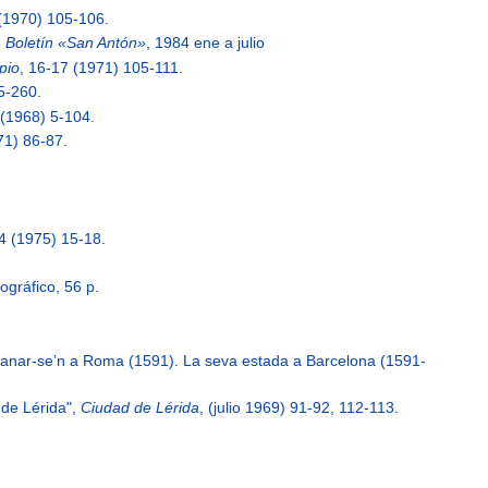
 (1970) 105-106.
,
Boletín «San Antón»
, 1984 ene a julio
pio
, 16-17 (1971) 105-111.
5-260.
 (1968) 5-104.
71) 86-87.
74 (1975) 15-18.
ográfico, 56 p.
 d’anar-se’n a Roma (1591). La seva estada a Barcelona (1591-
 de Lérida",
Ciudad de Lérida
, (julio 1969) 91-92, 112-113.