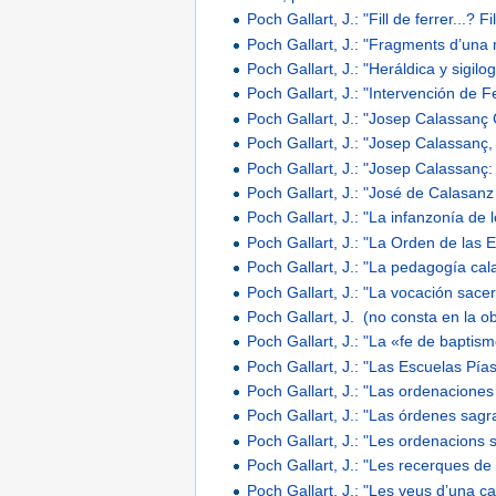
Poch Gallart, J.: "Fill de ferrer...? Fi
Poch Gallart, J.: "Fragments d’una 
Poch Gallart, J.: "Heráldica y sigilo
Poch Gallart, J.: "Intervención de F
Poch Gallart, J.: "Josep Calassanç
Poch Gallart, J.: "Josep Calassanç
Poch Gallart, J.: "Josep Calassanç
Poch Gallart, J.: "José de Calasa
Poch Gallart, J.: "La infanzonía de
Poch Gallart, J.: "La Orden de las 
Poch Gallart, J.: "La pedagogía cala
Poch Gallart, J.: "La vocación sace
Poch Gallart, J. (no consta en la o
Poch Gallart, J.: "La «fe de bapti
Poch Gallart, J.: "Las Escuelas Pía
Poch Gallart, J.: "Las ordenacione
Poch Gallart, J.: "Las órdenes sagr
Poch Gallart, J.: "Les ordenacions 
Poch Gallart, J.: "Les recerques 
Poch Gallart, J.: "Les veus d’una ca