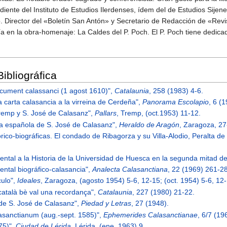
iente del Instituto de Estudios Ilerdenses, ídem del de Estudios Sije
o. Director del «Boletín San Antón» y Secretario de Redacción de «Rev
a en la obra-homenaje: La Caldes del P. Poch. El P. Poch tiene dedicad
ibliográfica
document calassanci (1 agost 1610)",
Catalaunia
, 258 (1983) 4-6.
na carta calasancia a la virreina de Cerdeña",
Panorama Escolapio
, 6 (
Tremp y S. José de Calasanz",
Pallars
, Tremp, (oct.1953) 11-12.
rta española de S. José de Calasanz",
Heraldo de Aragón
, Zaragoza, 27
órico-biográficas. El condado de Ribagorza y su Villa-Alodio, Peralta de
ental a la Historia de la Universidad de Huesca en la segunda mitad de
ental biográfico-calasancia",
Analecta Calasanctiana
, 22 (1969) 261-2
culo",
Ideales
, Zaragoza, (agosto 1954) 5-6, 12-15; (oct. 1954) 5-6, 12
 català bè val una recordança",
Catalaunia
, 227 (1980) 21-22.
e de S. José de Calasanz",
Piedad y Letras
, 27 (1948).
asanctianum (aug.-sept. 1585)",
Ephemerides Calasanctianae
, 6/7 (19
75)",
Ciudad de Lérida
, Lérida, (ene. 1963) 9.