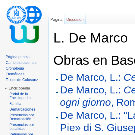
Página
Discusión
L. De Marco
Saltar a:
navegación
,
buscar
Obras en Base
Página principal
Cambios recientes
Cronología
De Marco, L.:
Ce
Efemérides
Textos de Calasanz
De Marco, L.:
Ce
Enciclopedia
Portal de la
Enciclopedia
ogni giorno
, Ro
Familia
Demarcaciones
De Marco, L.: "
Presencias por
Demarcación
Pie» di S. Gius
Presencias por
Localidad
Religiosos por