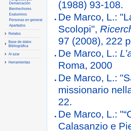
(1988) 93-108.
Demarcación
Bienhechores
De Marco, L.: "L
Exalumnos
Personas en general
Scolopi",
Ricerc
Apartados
Relatos
97 (2008), 222 p
Base de datos
Bibliográfica
De Marco, L.:
L’
Al azar
Roma, 2000
Herramientas
De Marco, L.: "
missionario nell
22.
De Marco, L.: "“
Calasanzio e Piet