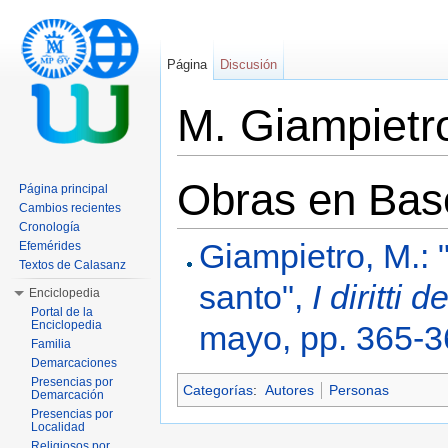
Página
Discusión
M. Giampietr
Saltar a:
navegación
,
buscar
Obras en Base
Página principal
Cambios recientes
Cronología
Giampietro, M.: 
Efemérides
Textos de Calasanz
santo",
I diritti 
Enciclopedia
Portal de la
Enciclopedia
mayo, pp. 365-3
Familia
Demarcaciones
Presencias por
Categorías
:
Autores
Personas
Demarcación
Presencias por
Localidad
Religiosos por