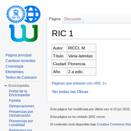
Página
Discusión
RIC 1
Saltar a:
navegación
,
buscar
Autor
RICCI, M.
Página principal
Título
Varia latinitas
Cambios recientes
Ciudad
Florencia
Cronología
Año
2.a edic.
Efemérides
Textos de Calasanz
Páginas que enlazan con «RIC 1»
Enciclopedia
Portal de la
Ver todas las Obras
Enciclopedia
Familia
Demarcaciones
Esta página fue modificada por última vez el 15 jun 2015, 
Presencias por
Demarcación
Esta página se ha visitado 2602 veces.
Presencias por
El contenido está disponible bajo
Creative Commons Reco
Localidad
Religiosos por