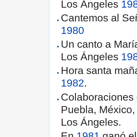
Los Ángeles
19
Cantemos al Señ
1980
Un canto a María
Los Ángeles
19
Hora santa maña
1982
.
Colaboraciones e
Puebla, México, 
Los Ángeles.
En
1981
ganó el