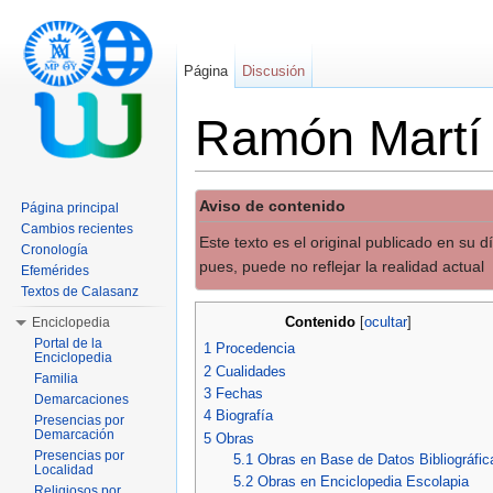
Página
Discusión
Ramón Martí
Saltar a:
navegación
,
buscar
Aviso de contenido
Página principal
Cambios recientes
Este texto es el original publicado en su 
Cronología
pues, puede no reflejar la realidad actual
Efemérides
Textos de Calasanz
Contenido
Enciclopedia
[
ocultar
]
Portal de la
1
Procedencia
Enciclopedia
2
Cualidades
Familia
3
Fechas
Demarcaciones
4
Biografía
Presencias por
Demarcación
5
Obras
Presencias por
5.1
Obras en Base de Datos Bibliográfic
Localidad
5.2
Obras en Enciclopedia Escolapia
Religiosos por