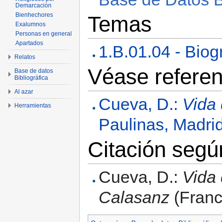
Demarcación
Bienhechores
Temas
Exalumnos
Personas en general
Apartados
1.B.01.04 - Biog
Relatos
Véase referen
Base de datos
Bibliográfica
Al azar
Cueva, D.:
Vida
Herramientas
Paulinas, Madri
Citación seg
Cueva, D.:
Vida
Calasanz
(Franc