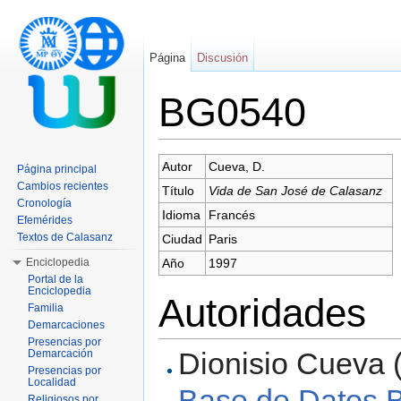
Página
Discusión
BG0540
Saltar a:
navegación
,
buscar
Autor
Cueva, D.
Página principal
Cambios recientes
Título
Vida de San José de Calasanz
Cronología
Idioma
Francés
Efemérides
Textos de Calasanz
Ciudad
Paris
Enciclopedia
Año
1997
Portal de la
Enciclopedia
Autoridades
Familia
Demarcaciones
Presencias por
Dionisio Cueva (
Demarcación
Presencias por
Localidad
Base de Datos Bi
Religiosos por