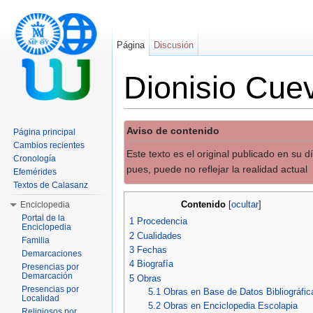
Página
Discusión
Dionisio Cue
Saltar a:
navegación
,
buscar
Aviso de contenido
Página principal
Cambios recientes
Este texto es el original publicado en su 
Cronología
pues, puede no reflejar la realidad actual
Efemérides
Textos de Calasanz
Contenido
Enciclopedia
[
ocultar
]
Portal de la
1
Procedencia
Enciclopedia
2
Cualidades
Familia
3
Fechas
Demarcaciones
4
Biografía
Presencias por
Demarcación
5
Obras
Presencias por
5.1
Obras en Base de Datos Bibliográfic
Localidad
5.2
Obras en Enciclopedia Escolapia
Religiosos por