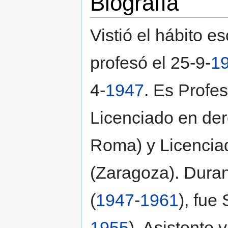
Biografía
Vistió el hábito e
profesó el 25-9-
1
4-
1947
. Es Profes
Licenciado en de
Roma) y Licenciad
(Zaragoza). Duran
(
1947
-
1961
), fue
1955
), Asistente v