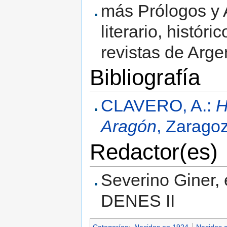
más Prólogos y A
literario, histór
revistas de Argen
Bibliografía
CLAVERO, A.:
H
Aragón
, Zarago
Redactor(es)
Severino Giner, e
DENES II