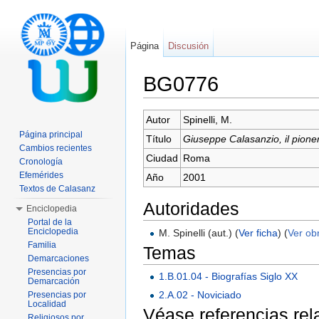
Página
Discusión
BG0776
Saltar a:
navegación
,
buscar
Autor
Spinelli, M.
Página principal
Título
Giuseppe Calasanzio, il pione
Cambios recientes
Ciudad
Roma
Cronología
Efemérides
Año
2001
Textos de Calasanz
Autoridades
Enciclopedia
Portal de la
Enciclopedia
M. Spinelli (aut.) (
Ver ficha
) (
Ver ob
Familia
Temas
Demarcaciones
Presencias por
1.B.01.04 - Biografías Siglo XX
Demarcación
2.A.02 - Noviciado
Presencias por
Localidad
Véase referencias re
Religiosos por