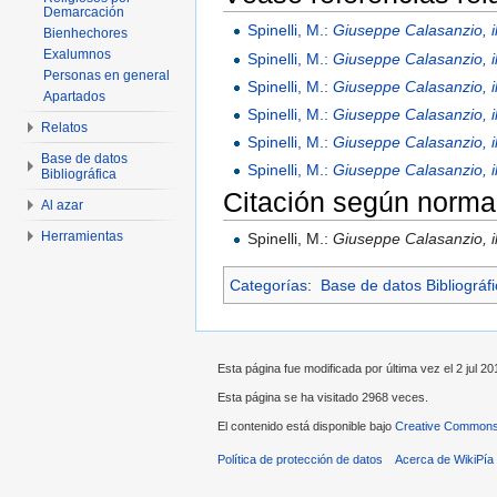
Demarcación
Spinelli, M.:
Giuseppe Calasanzio, il
Bienhechores
Exalumnos
Spinelli, M.:
Giuseppe Calasanzio, il
Personas en general
Spinelli, M.:
Giuseppe Calasanzio, il
Apartados
Spinelli, M.:
Giuseppe Calasanzio, il
Relatos
Spinelli, M.:
Giuseppe Calasanzio, il
Base de datos
Spinelli, M.:
Giuseppe Calasanzio, il
Bibliográfica
Citación según norma
Al azar
Herramientas
Spinelli, M.:
Giuseppe Calasanzio, il
Categorías
:
Base de datos Bibliográf
Esta página fue modificada por última vez el 2 jul 20
Esta página se ha visitado 2968 veces.
El contenido está disponible bajo
Creative Commons 
Política de protección de datos
Acerca de WikiPía