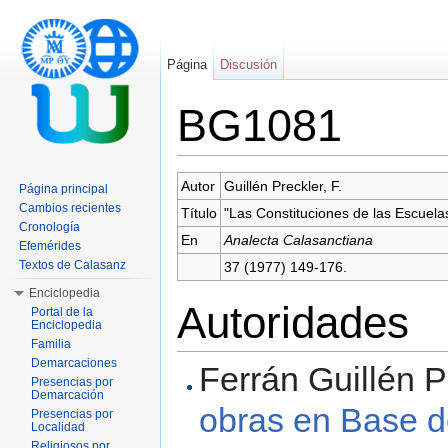
Página
Discusión
BG1081
Saltar a:
navegación
,
buscar
Autor
Guillén Preckler, F.
Página principal
Cambios recientes
Título
"Las Constituciones de las Escuela
Cronología
En
Analecta Calasanctiana
Efemérides
Textos de Calasanz
37 (1977) 149-176.
Enciclopedia
Autoridades
Portal de la
Enciclopedia
Familia
Demarcaciones
Ferrán Guillén Pr
Presencias por
Demarcación
obras en Base d
Presencias por
Localidad
Religiosos por