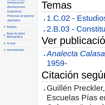
Temas
Demarcación
Bienhechores
Exalumnos
1.C.02 - Estudio
Personas en general
Apartados
2.B.03 - Constit
Relatos
Base de datos
Ver publicació
Bibliográfica
Al azar
Herramientas
Analecta Calasa
1959-
Citación seg
Guillén Preckler,
Escuelas Pías e