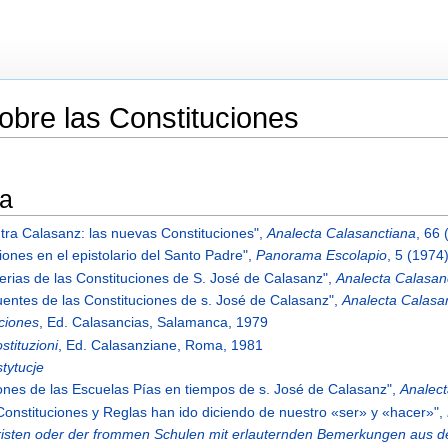
obre las Constituciones
ma
ntra Calasanz: las nuevas Constituciones",
Analecta Calasanctiana
, 66
ciones en el epistolario del Santo Padre",
Panorama Escolapio
, 5 (1974
terias de las Constituciones de S. José de Calasanz",
Analecta Calasan
fuentes de las Constituciones de s. José de Calasanz",
Analecta Calasa
ciones
, Ed. Calasancias, Salamanca, 1979
stituzioni
, Ed. Calasanziane, Roma, 1981
tytucje
ciones de las Escuelas Pías en tiempos de s. José de Calasanz",
Analect
Constituciones y Reglas han ido diciendo de nuestro «ser» y «hacer»",
risten oder der frommen Schulen mit erlauternden Bemerkungen aus d