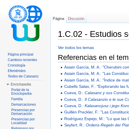
Página
Discusión
1.C.02 - Estudios s
Saltar a:
navegación
,
buscar
Ver todos los temas
Página principal
Referencias en el te
Cambios recientes
Cronología
Asiain García, M. A.: "Cherubini co
Efemérides
Asiain García, M. A.: "Las Constitu
Textos de Calasanz
Asiain García, M. A.: "Índice de ma
Enciclopedia
Cubells Salas, F.: "Explorando las 
Portal de la
Cueva, D.:
Calasanz y sus Constitu
Enciclopedia
Cueva, D.:
Il Calasanzio e le sue Co
Familia
Demarcaciones
Cueva, D.:
Kalasancjusz i jego Kons
Presencias por
Guillén Preckler, F.: "Las Constitu
Demarcación
Rodríguez Espejo, M.: "Lo que las 
Presencias por
Localidad
Seyfert, R.:
Ordens-Regeln der Pia
Religiosos por