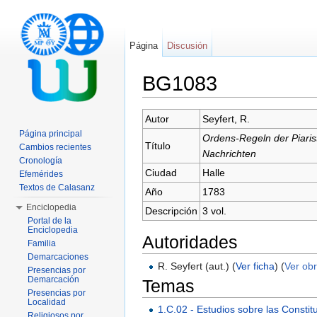
Página
Discusión
BG1083
Saltar a:
navegación
,
buscar
Autor
Seyfert, R.
Página principal
Ordens-Regeln der Piari
Título
Cambios recientes
Nachrichten
Cronología
Ciudad
Halle
Efemérides
Textos de Calasanz
Año
1783
Enciclopedia
Descripción
3 vol.
Portal de la
Enciclopedia
Autoridades
Familia
Demarcaciones
R. Seyfert (aut.) (
Ver ficha
) (
Ver obr
Presencias por
Demarcación
Temas
Presencias por
Localidad
1.C.02 - Estudios sobre las Constit
Religiosos por