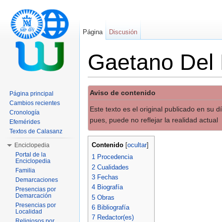
Página
Discusión
Gaetano Del 
Saltar a:
navegación
,
buscar
Aviso de contenido
Página principal
Cambios recientes
Este texto es el original publicado en su 
Cronología
pues, puede no reflejar la realidad actual
Efemérides
Textos de Calasanz
Contenido
Enciclopedia
[
ocultar
]
Portal de la
1
Procedencia
Enciclopedia
2
Cualidades
Familia
3
Fechas
Demarcaciones
4
Biografía
Presencias por
Demarcación
5
Obras
Presencias por
6
Bibliografía
Localidad
7
Redactor(es)
Religiosos por